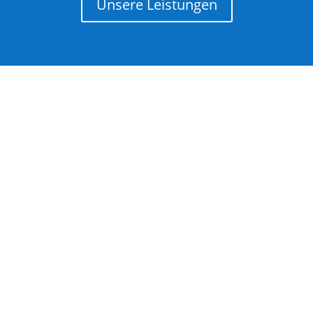
Unsere Leistungen
Nachhaltige Putzmittel
Wir lieben sauber
Probemonat ohne Vertragsbindung