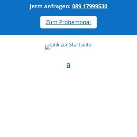
Jetzt anfragen:
089 17999530
Zum Probemonat
Gebäudereinigung
Holzkirchen
Erstklassige Reinigungsfirma für Holzkirchen