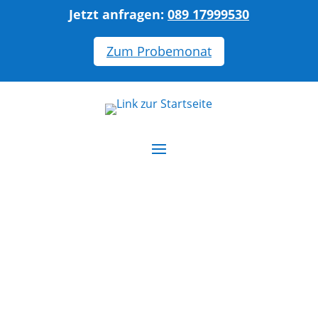
Jetzt anfragen:
089 17999530
Zum Probemonat
Gebäudereinigung
Unterhaching
Ihr zuverlässiger Partner für mehr Sauberkeit