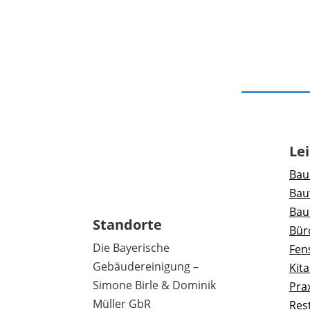
Le
Bau
Bau
Bau
Standorte
Bür
Die Bayerische
Fen
Gebäudereinigung –
Kit
Simone Birle & Dominik
Pra
Müller GbR
Res