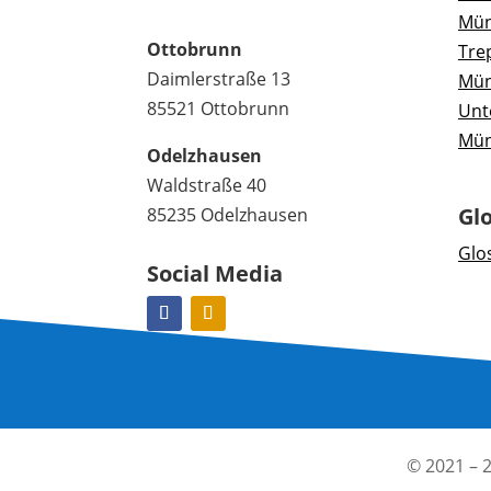
Mü
Ottobrunn
Tre
Daimlerstraße 13
Mü
85521 Ottobrunn
Unt
Mü
Odelzhausen
Waldstraße 40
Gl
85235 Odelzhausen
Glo
Social Media
© 2021 –