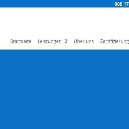
089 1
Startseite
Leistungen
Über uns
Zertifizierun
ischenreinig