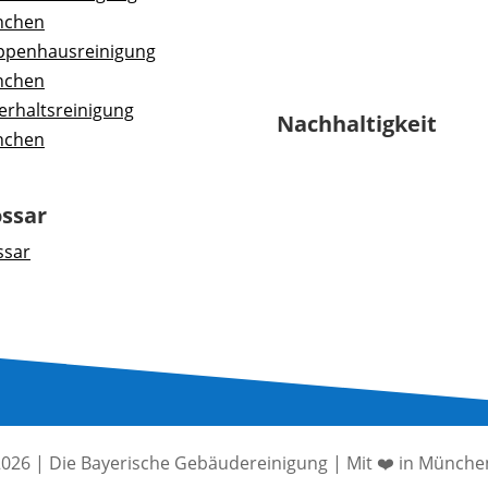
nchen
ppenhausreinigung
nchen
erhaltsreinigung
Nachhaltigkeit
nchen
ossar
ssar
2026 | Die Bayerische Gebäudereinigung | Mit ❤️ in Münch