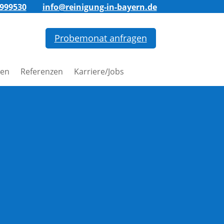
7999530
info@reinigung-in-bayern.de
Probemonat anfragen
gen
Referenzen
Karriere/Jobs
ung